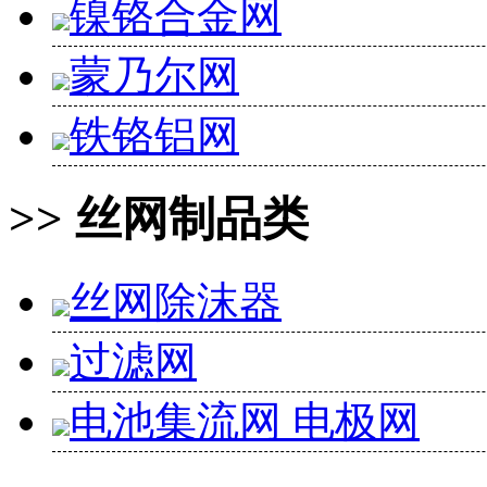
镍铬合金网
蒙乃尔网
铁铬铝网
>> 丝网制品类
丝网除沫器
过滤网
电池集流网 电极网