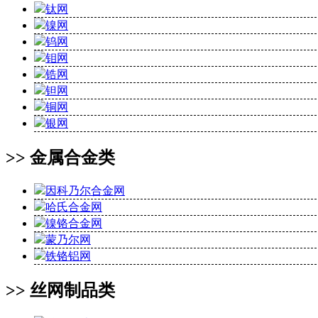
钛网
镍网
钨网
钼网
锆网
钽网
铜网
银网
>> 金属合金类
因科乃尔合金网
哈氏合金网
镍铬合金网
蒙乃尔网
铁铬铝网
>> 丝网制品类