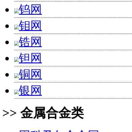
钨网
钼网
锆网
钽网
铜网
银网
>> 金属合金类